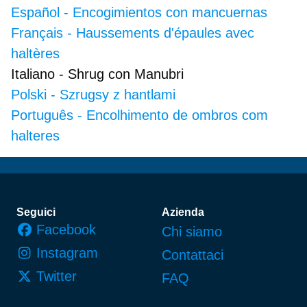
Español
-
Encogimientos con mancuernas
Français
-
Haussements d'épaules avec
haltères
Italiano
-
Shrug con Manubri
Polski
-
Szrugsy z hantlami
Português
-
Encolhimento de ombros com
halteres
Piè di pagina
Seguici
Azienda
Facebook
Chi siamo
Instagram
Contattaci
Twitter
FAQ