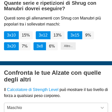
Quante serie e ripetizioni di Shrug con
Manubri dovrei eseguire?
Questi sono gli allenamenti con Shrug con Manubri più
popolari tra i sollevatori maschi:
3x10
15%
3x12
13%
3x15
9%
3x20
7%
3x8
6%
Altro...
Confronta le tue Alzate con quelle
degli altri
Il
Calcolatore di Strength Level
può mostrare il tuo livello di
forza a qualsiasi peso corporeo.