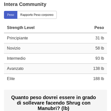
Intera Community
Peso
Rapporto Peso corporeo
Strength Level
Peso
Principiante
31 lb
Novizio
58 lb
Intermedio
93 lb
Avanzato
138 lb
Elite
188 lb
Quanto peso dovrei essere in grado
di sollevare facendo Shrug con
Manubri? (lb)