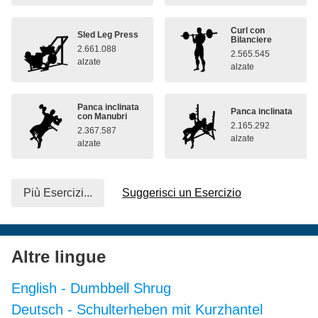
Curl con
Sled Leg Press
Bilanciere
2.661.088
2.565.545
alzate
alzate
Panca inclinata
Panca inclinata
con Manubri
2.165.292
2.367.587
alzate
alzate
Più Esercizi...
Suggerisci un Esercizio
Altre lingue
English
-
Dumbbell Shrug
Deutsch
-
Schulterheben mit Kurzhantel