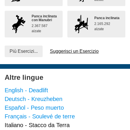
Panca inclinata
Panca inclinata
con Manubri
2.165.292
2.367.587
alzate
alzate
Più Esercizi...
Suggerisci un Esercizio
Altre lingue
English
-
Deadlift
Deutsch
-
Kreuzheben
Español
-
Peso muerto
Français
-
Soulevé de terre
Italiano
-
Stacco da Terra