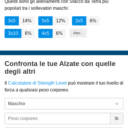
Questi sono gli allenamenti con Stacco da Terra più
popolari tra i sollevatori maschi:
3x5
14%
5x5
12%
2x5
6%
3x10
6%
4x5
6%
Altro...
Confronta le tue Alzate con quelle
degli altri
Il
Calcolatore di Strength Level
può mostrare il tuo livello di
forza a qualsiasi peso corporeo.
lb