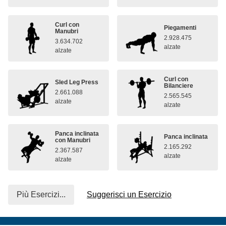
Curl con
Piegamenti
Manubri
2.928.475
3.634.702
alzate
alzate
Curl con
Sled Leg Press
Bilanciere
2.661.088
2.565.545
alzate
alzate
Panca inclinata
Panca inclinata
con Manubri
2.165.292
2.367.587
alzate
alzate
Più Esercizi...
Suggerisci un Esercizio