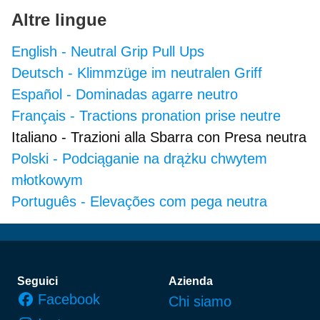
Altre lingue
English
-
Neutral Grip Pull Ups
Deutsch
-
Klimmzüge im neutralen Griff
Español
-
Dominadas agarre neutro
Français
-
Tractions pronation prise neutre
Italiano
-
Trazioni alla Sbarra con Presa neutra
Polski
-
Podciąganie na drążku chwytem
młotkowym
Português
-
Elevações com pega neutra
Piè di pagina
Seguici
Azienda
Facebook
Chi siamo