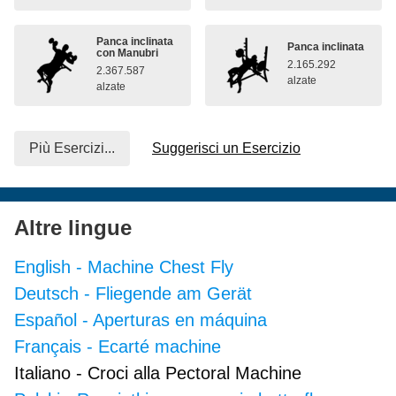
Panca inclinata
Panca inclinata
con Manubri
2.165.292
2.367.587
alzate
alzate
Più Esercizi...
Suggerisci un Esercizio
Altre lingue
English
-
Machine Chest Fly
Deutsch
-
Fliegende am Gerät
Español
-
Aperturas en máquina
Français
-
Ecarté machine
Italiano
-
Croci alla Pectoral Machine