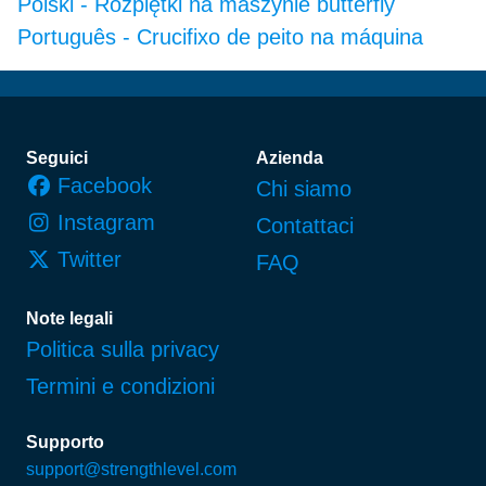
Polski
-
Rozpiętki na maszynie butterfly
Português
-
Crucifixo de peito na máquina
Piè di pagina
Seguici
Azienda
Facebook
Chi siamo
Instagram
Contattaci
Twitter
FAQ
Note legali
Politica sulla privacy
Termini e condizioni
Supporto
support@strengthlevel.com