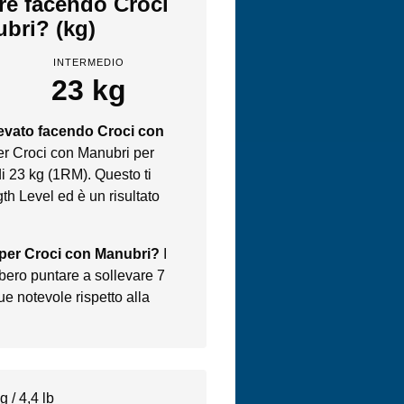
are facendo Croci
bri? (kg)
INTERMEDIO
23 kg
levato facendo Croci con
er Croci con Manubri per
i 23 kg (1RM). Questo ti
th Level ed è un risultato
o per Croci con Manubri?
I
bero puntare a sollevare 7
e notevole rispetto alla
 / 4,4 lb