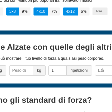
Croci con Manubri più popolari tra i sollevatori maschi:
%
3x8
9%
4x10
7%
4x12
6%
Altro...
e Alzate con quelle degli altri
uò mostrare il tuo livello di forza a qualsiasi peso corporeo.
g
kg
ripetizioni
no gli standard di forza?