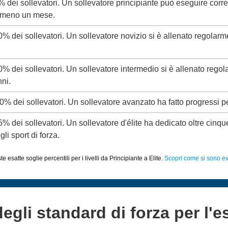
5% dei sollevatori. Un sollevatore principiante può eseguire corr
almeno un mese.
20% dei sollevatori. Un sollevatore novizio si è allenato regolar
50% dei sollevatori. Un sollevatore intermedio si è allenato rego
ni.
80% dei sollevatori. Un sollevatore avanzato ha fatto progressi p
95% dei sollevatori. Un sollevatore d'élite ha dedicato oltre cinq
li sport di forza.
 esatte soglie percentili per i livelli da Principiante a Elite.
Scopri come si sono evo
degli standard di forza per l'e