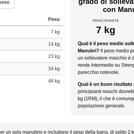
grado di sollev
poreo
con Manu
Peso
PRINCIPIANTE
7 kg
7 kg
Qual è il peso medio sol
14 kg
Manubri?
Il peso medio p
23 kg
un sollevatore maschio è d
rende Intermedio su Streng
34 kg
parecchio notevole.
48 kg
Qual è un buon risultat
principianti maschi dovreb
kg (1RM), il che è comunqu
popolazione generale.
r un solo manubrio e includono il peso della barra, di solito 2 kg