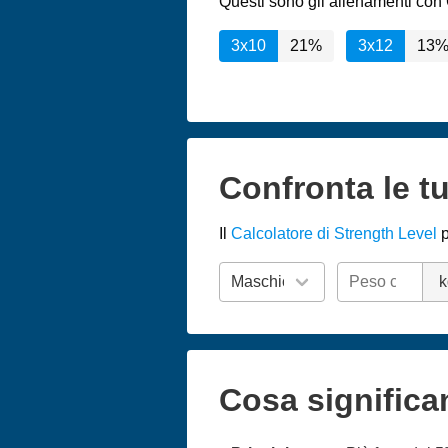
Questi sono gli allenamenti con 
3x10
21%
3x12
13
Confronta le tu
Il
Calcolatore di Strength Level
p
k
Cosa significa