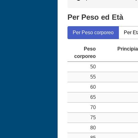
Per Peso ed Età
Per Peso corporeo
Per Et
50
55
60
65
70
75
80
85