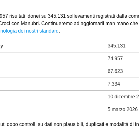
57 risultati idonei su 345.131 sollevamenti registrati dalla comm
o Croci con Manubri. Continueremo ad aggiornarli man mano che sa
nologia dei nostri standard
.
ty
345.131
74.957
67.623
7.334
10 dicembre 
5 marzo 2026
ti dopo controlli su dati non plausibili, duplicati e modalità di i