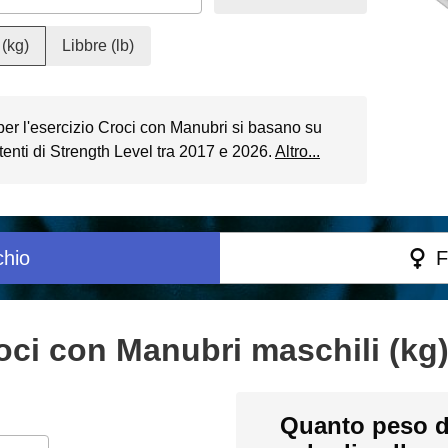
(kg)
Libbre (lb)
a per l'esercizio Croci con Manubri si basano su
enti di Strength Level tra 2017 e 2026.
Altro...
hio
F
oci con Manubri maschili (kg
Quanto peso d