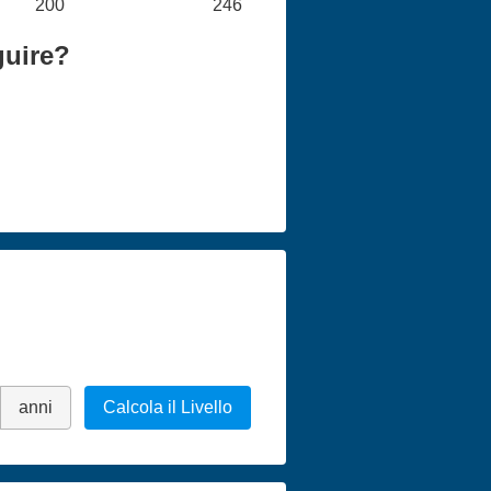
200
246
guire?
anni
Calcola il Livello