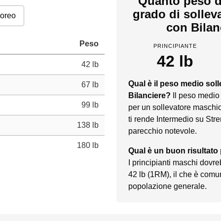
Quanto peso d
grado di sollev
poreo
con Bilan
Peso
PRINCIPIANTE
42 lb
42 lb
Qual è il peso medio sol
67 lb
Bilanciere?
Il peso medio
99 lb
per un sollevatore maschio
ti rende Intermedio su Stre
138 lb
parecchio notevole.
180 lb
Qual è un buon risultato
I principianti maschi dovr
42 lb (1RM), il che è comu
popolazione generale.