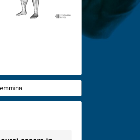
emmina
)