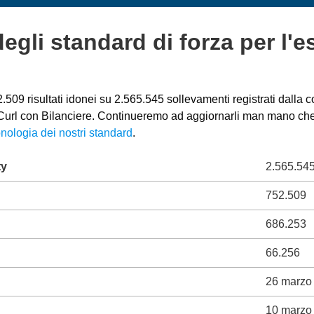
degli standard di forza per l'e
509 risultati idonei su 2.565.545 sollevamenti registrati dalla c
o Curl con Bilanciere. Continueremo ad aggiornarli man mano che s
nologia dei nostri standard
.
ty
2.565.54
752.509
686.253
66.256
26 marzo
10 marzo