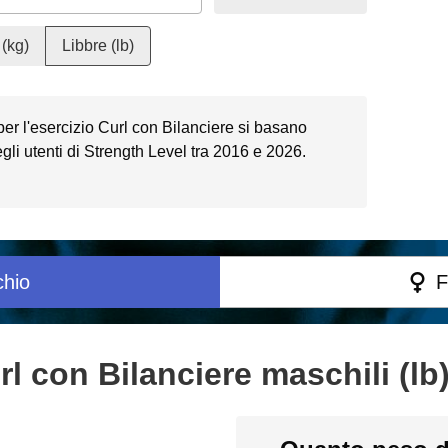
(kg)
Libbre (lb)
 per l'esercizio Curl con Bilanciere si basano
li utenti di Strength Level tra 2016 e 2026.
hio
F
l con Bilanciere maschili (lb