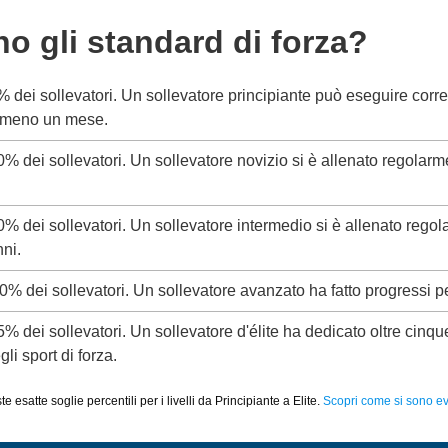
no gli standard di forza?
5% dei sollevatori. Un sollevatore principiante può eseguire corr
almeno un mese.
20% dei sollevatori. Un sollevatore novizio si è allenato regolar
50% dei sollevatori. Un sollevatore intermedio si è allenato rego
ni.
80% dei sollevatori. Un sollevatore avanzato ha fatto progressi p
95% dei sollevatori. Un sollevatore d'élite ha dedicato oltre cinq
li sport di forza.
 esatte soglie percentili per i livelli da Principiante a Elite.
Scopri come si sono evo