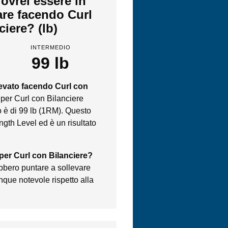
ovrei essere in
are facendo Curl
ciere? (lb)
INTERMEDIO
99 lb
levato facendo Curl con
 per Curl con Bilanciere
 è di 99 lb (1RM). Questo
ngth Level ed è un risultato
 per Curl con Bilanciere?
ebbero puntare a sollevare
nque notevole rispetto alla