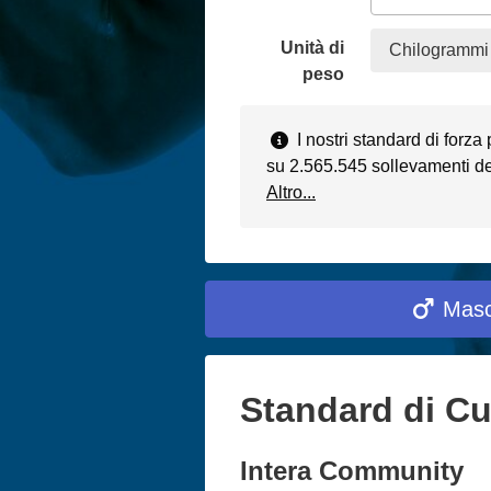
Unità di
Chilogrammi 
peso
I nostri standard di forza
su 2.565.545 sollevamenti deg
Altro...
Masc
Standard di Cur
Intera Community