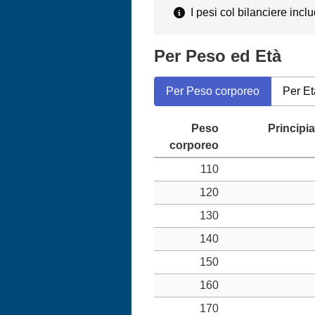
I pesi col bilanciere inclu
Per Peso ed Età
Per Peso corporeo
Per Et
110
120
130
140
150
160
170