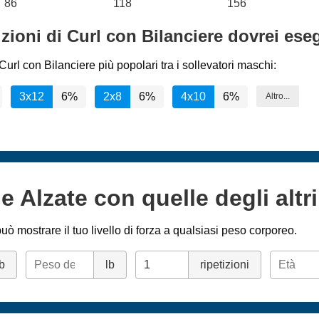
86
118
156
izioni di Curl con Bilanciere dovrei ese
url con Bilanciere più popolari tra i sollevatori maschi:
3x12
6%
2x8
6%
4x10
6%
Altro...
e Alzate con quelle degli altri
uò mostrare il tuo livello di forza a qualsiasi peso corporeo.
lb
lb
ripetizioni