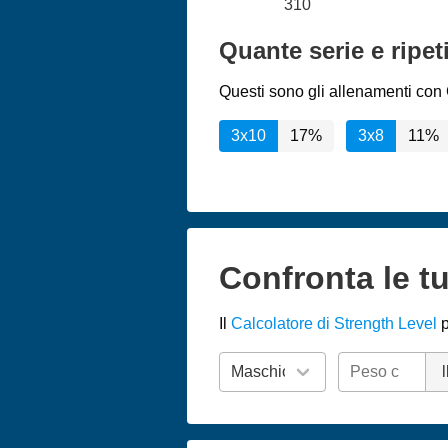
310
Quante serie e ripet
Questi sono gli allenamenti con C
3x10
17%
3x8
11%
Confronta le tu
Il
Calcolatore di Strength Level
p