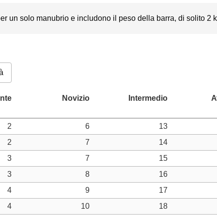
r un solo manubrio e includono il peso della barra, di solito 2 kg
à
2
6
13
2
7
14
3
7
15
3
8
16
4
9
17
4
10
18