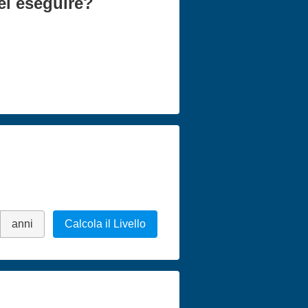
ei eseguire?
anni
Calcola il Livello