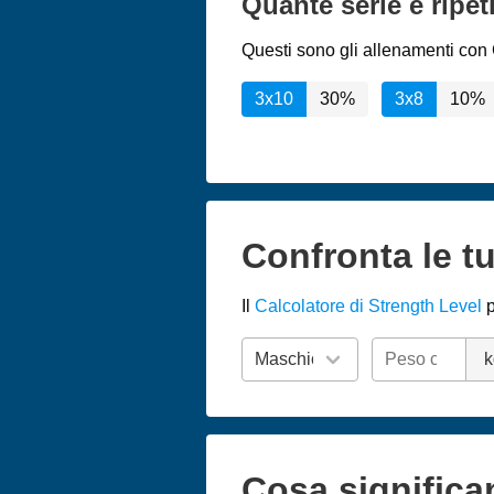
Quante serie e ripe
Questi sono gli allenamenti con C
3x10
30%
3x8
10%
Confronta le tu
Il
Calcolatore di Strength Level
p
k
Cosa significa