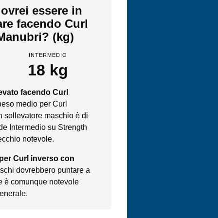
ovrei essere in
are facendo Curl
Manubri? (kg)
INTERMEDIO
18 kg
levato facendo Curl
 peso medio per Curl
n sollevatore maschio è di
de Intermedio su Strength
ecchio notevole.
 per Curl inverso con
maschi dovrebbero puntare a
che è comunque notevole
generale.