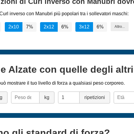
tizioni di Curl inverso con Manubri dovr
url inverso con Manubri più popolari tra i sollevatori maschi:
2x10
7%
2x12
6%
3x12
6%
Altro...
e Alzate con quelle degli altri
uò mostrare il tuo livello di forza a qualsiasi peso corporeo.
g
kg
ripetizioni
no gli standard di forza?