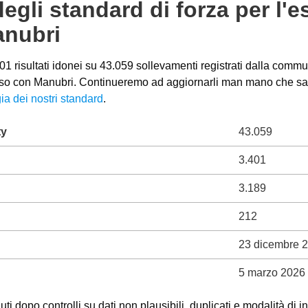
degli standard di forza per l'e
anubri
1 risultati idonei su 43.059 sollevamenti registrati dalla commun
verso con Manubri. Continueremo ad aggiornarli man mano che sara
ia dei nostri standard
.
ty
43.059
3.401
3.189
212
23 dicembre 
5 marzo 2026
ti dopo controlli su dati non plausibili, duplicati e modalità di i