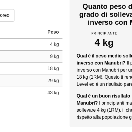
Quanto peso d
grado di sollev
poreo
inverso con 
Peso
PRINCIPIANTE
4 kg
4 kg
Qual è il peso medio sol
9 kg
inverso con Manubri?
Il
18 kg
inverso con Manubri per u
18 kg (1RM). Questo ti ren
29 kg
Level ed è un risultato par
43 kg
Qual è un buon risultato
Manubri?
I principianti 
sollevare 4 kg (1RM), il 
rispetto alla popolazione 