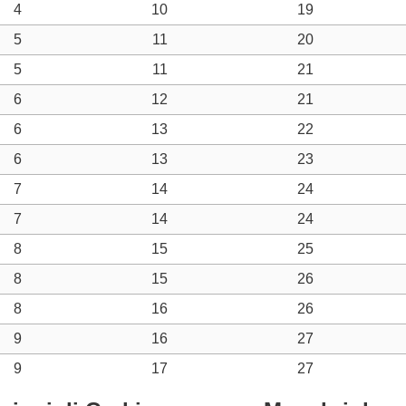
4
10
19
5
11
20
5
11
21
6
12
21
6
13
22
6
13
23
7
14
24
7
14
24
8
15
25
8
15
26
8
16
26
9
16
27
9
17
27