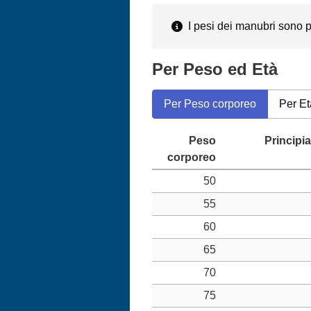
I pesi dei manubri sono pe
Per Peso ed Età
Per Peso corporeo
Per Et
50
55
60
65
70
75