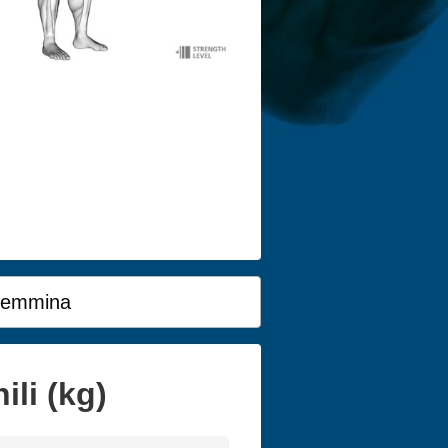
emmina
li (kg)