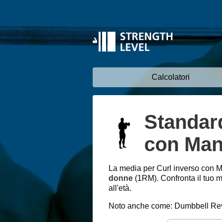
Calcolatori
Standard
con Man
La media per Curl inverso con M
donne
(1RM). Confronta il tuo m
all'età.
Noto anche come: Dumbbell Rev