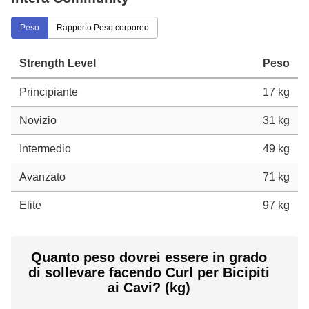
Peso
Rapporto Peso corporeo
Strength Level
Peso
Principiante
17 kg
Novizio
31 kg
Intermedio
49 kg
Avanzato
71 kg
Elite
97 kg
Quanto peso dovrei essere in grado
di sollevare facendo Curl per Bicipiti
ai Cavi? (kg)