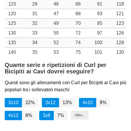
115
29
46
66
91
118
120
31
47
68
93
121
125
32
49
70
95
123
130
33
50
72
97
126
135
34
52
74
100
128
140
35
53
75
101
130
Quante serie e ripetizioni di Curl per
Bicipiti ai Cavi dovrei eseguire?
Questi sono gli allenamenti con Curl per Bicipiti ai Cavi più
popolari tra i sollevatori maschi:
3x10
22%
3x12
13%
4x10
9%
4x12
8%
3x8
7%
Altro...