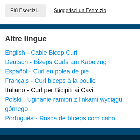
Più Esercizi...
Suggerisci un Esercizio
Altre lingue
English
-
Cable Bicep Curl
Deutsch
-
Bizeps Curls am Kabelzug
Español
-
Curl en polea de pie
Français
-
Curl biceps à la poulie
Italiano
-
Curl per Bicipiti ai Cavi
Polski
-
Uginanie ramion z linkami wyciągu
górnego
Português
-
Rosca de bíceps com cabo