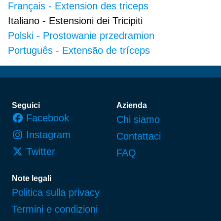
Français
-
Extension des triceps
Italiano
-
Estensioni dei Tricipiti
Polski
-
Prostowanie przedramion
Português
-
Extensão de tríceps
Piè di pagina
Seguici
Azienda
Facebook
Chi siamo
Instagram
Contattaci
Twitter
FAQ
Note legali
Politica sulla privacy
Termini e condizioni