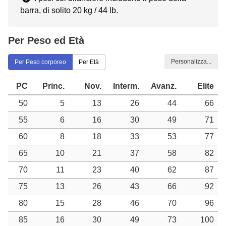
barra, di solito 20 kg / 44 lb.
Per Peso ed Età
Personalizza...
Per Peso corporeo
Per Età
PC
Princ.
Nov.
Interm.
Avanz.
Elite
50
5
13
26
44
66
55
6
16
30
49
71
60
8
18
33
53
77
65
10
21
37
58
82
70
11
23
40
62
87
75
13
26
43
66
92
80
15
28
46
70
96
85
16
30
49
73
100