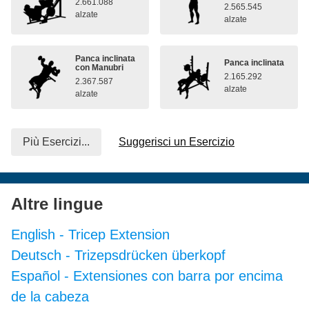
2.661.088
2.565.545
alzate
alzate
Panca inclinata
Panca inclinata
con Manubri
2.165.292
2.367.587
alzate
alzate
Più Esercizi...
Suggerisci un Esercizio
Altre lingue
English
-
Tricep Extension
Deutsch
-
Trizepsdrücken überkopf
Español
-
Extensiones con barra por encima
de la cabeza