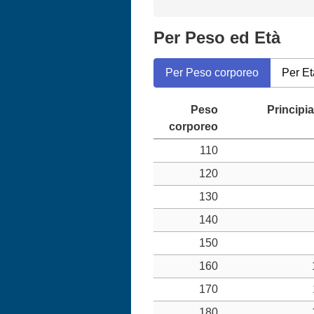
Per Peso ed Età
Per Peso corporeo
Per Et
110
120
130
140
150
160
170
180