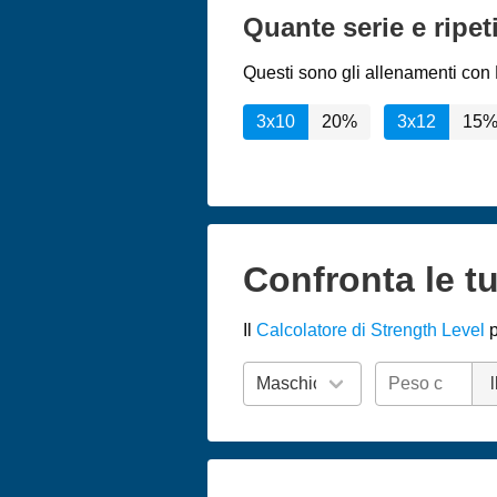
Quante serie e ripet
Questi sono gli allenamenti con H
3x10
20%
3x12
15
Confronta le tu
Il
Calcolatore di Strength Level
p