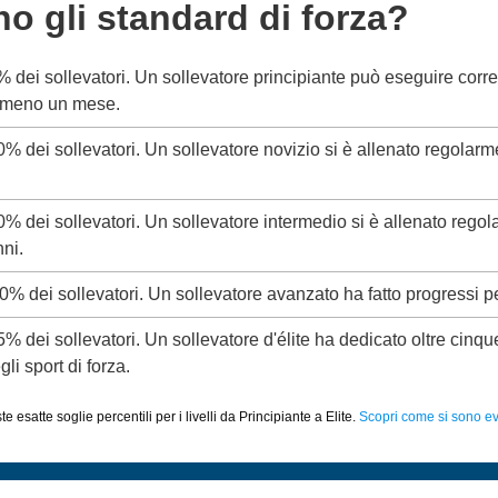
no gli standard di forza?
5% dei sollevatori. Un sollevatore principiante può eseguire corr
almeno un mese.
20% dei sollevatori. Un sollevatore novizio si è allenato regolar
50% dei sollevatori. Un sollevatore intermedio si è allenato rego
ni.
80% dei sollevatori. Un sollevatore avanzato ha fatto progressi p
95% dei sollevatori. Un sollevatore d'élite ha dedicato oltre cinq
li sport di forza.
 esatte soglie percentili per i livelli da Principiante a Elite.
Scopri come si sono evo