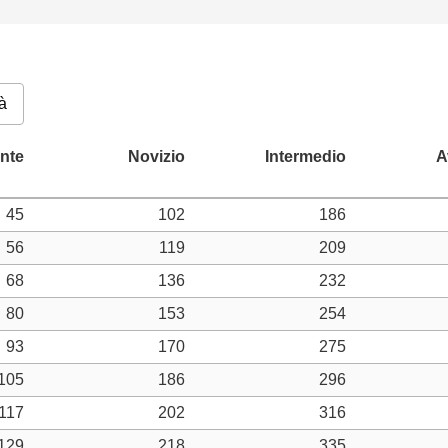
à
45
102
186
56
119
209
68
136
232
80
153
254
93
170
275
105
186
296
117
202
316
129
218
335