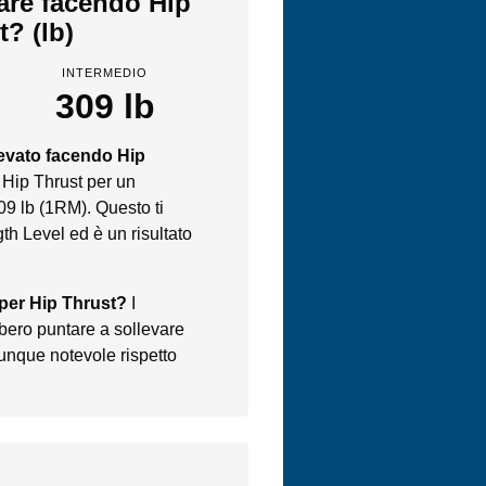
vare facendo Hip
t? (lb)
INTERMEDIO
309 lb
levato facendo Hip
 Hip Thrust per un
09 lb (1RM). Questo ti
th Level ed è un risultato
 per Hip Thrust?
I
bero puntare a sollevare
unque notevole rispetto
.