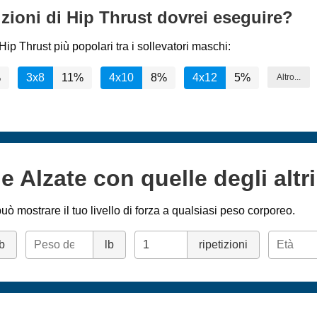
izioni di Hip Thrust dovrei eseguire?
ip Thrust più popolari tra i sollevatori maschi:
%
3x8
11%
4x10
8%
4x12
5%
Altro...
e Alzate con quelle degli altri
uò mostrare il tuo livello di forza a qualsiasi peso corporeo.
lb
lb
ripetizioni