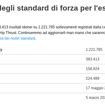
degli standard di forza per l'e
413 risultati idonei su 1.221.785 sollevamenti registrati dalla c
o Hip Thrust. Continueremo ad aggiornarli man mano che saranno di
ia dei nostri standard
.
ty
1.221.785
383.413
158.924
224.489
17 maggio
5 marzo 20