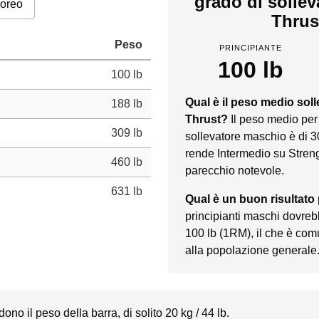
grado di solle
poreo
Thrus
Peso
PRINCIPIANTE
100 lb
100 lb
Qual è il peso medio sol
188 lb
Thrust?
Il peso medio per
309 lb
sollevatore maschio è di 3
rende Intermedio su Streng
460 lb
parecchio notevole.
631 lb
Qual è un buon risultato
principianti maschi dovreb
100 lb (1RM), il che è com
alla popolazione generale
dono il peso della barra, di solito 20 kg / 44 lb.