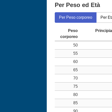
Per Peso ed Età
Per Peso corporeo
Per Et
50
55
60
65
70
75
80
85
90