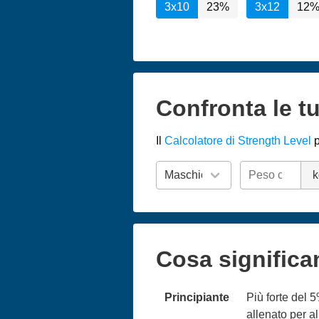
3x10
23%
3x12
12
Confronta le tu
Il
Calcolatore di Strength Level
p
k
Cosa significa
Principiante
Più forte del 
allenato per 