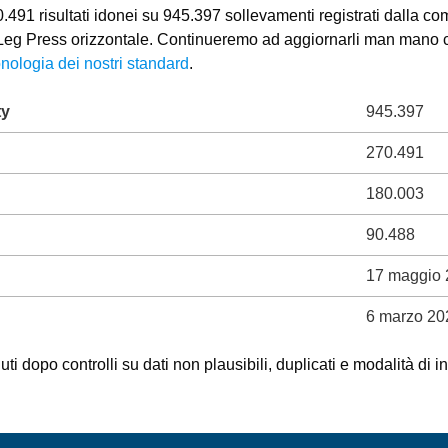
491 risultati idonei su 945.397 sollevamenti registrati dalla com
o Leg Press orizzontale. Continueremo ad aggiornarli man mano ch
nologia dei nostri standard
.
ty
945.397
270.491
180.003
90.488
17 maggio
6 marzo 20
ti dopo controlli su dati non plausibili, duplicati e modalità di i