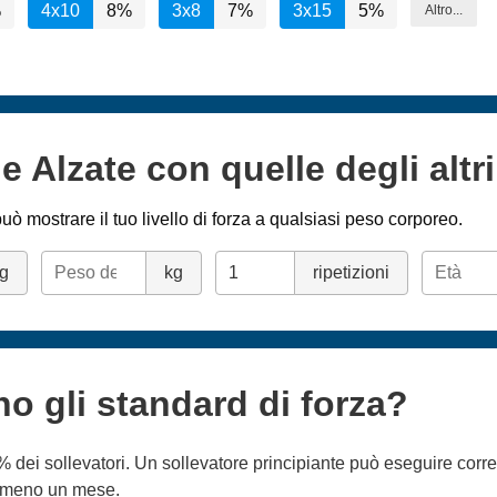
%
4x10
8%
3x8
7%
3x15
5%
Altro...
e Alzate con quelle degli altri
uò mostrare il tuo livello di forza a qualsiasi peso corporeo.
g
kg
ripetizioni
no gli standard di forza?
5% dei sollevatori. Un sollevatore principiante può eseguire corr
almeno un mese.