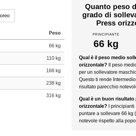
Quanto peso d
grado di solle
poreo
Press orizz
Peso
PRINCIPIANTE
66 kg
66 kg
Qual è il peso medio sol
110 kg
orizzontale?
Il peso medi
168 kg
per un sollevatore maschio
Questo ti rende Intermedio
238 kg
risultato parecchio notevol
316 kg
Qual è un buon risultato
orizzontale?
I principian
puntare a sollevare 66 kg
notevole rispetto alla pop