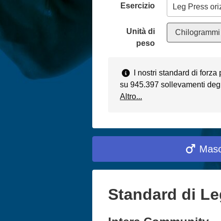
Esercizio
Unità di
Chilogrammi 
peso
I nostri standard di forza
su 945.397 sollevamenti degli
Altro...
Masc
Standard di Le