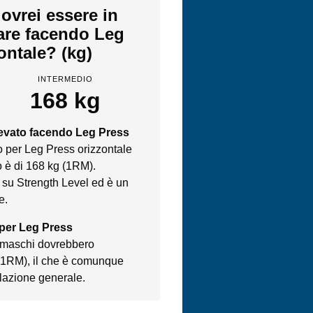
ovrei essere in
vare facendo Leg
ontale? (kg)
INTERMEDIO
168 kg
levato facendo Leg Press
o per Leg Press orizzontale
 è di 168 kg (1RM).
 su Strength Level ed è un
e.
 per Leg Press
ti maschi dovrebbero
 (1RM), il che è comunque
olazione generale.