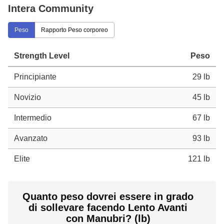
Intera Community
Peso
Rapporto Peso corporeo
Strength Level
Peso
Principiante
29 lb
Novizio
45 lb
Intermedio
67 lb
Avanzato
93 lb
Elite
121 lb
Quanto peso dovrei essere in grado
di sollevare facendo Lento Avanti
con Manubri? (lb)