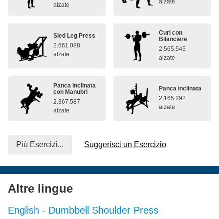
alzate
alzate
Curl con
Sled Leg Press
Bilanciere
2.661.088
2.565.545
alzate
alzate
Panca inclinata
Panca inclinata
con Manubri
2.165.292
2.367.587
alzate
alzate
Più Esercizi...
Suggerisci un Esercizio
Altre lingue
English
-
Dumbbell Shoulder Press