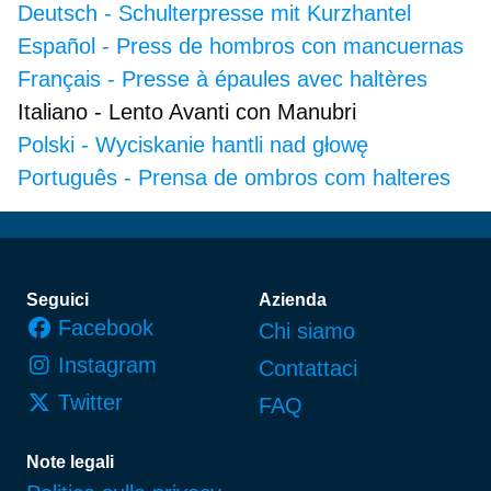
Deutsch
-
Schulterpresse mit Kurzhantel
Español
-
Press de hombros con mancuernas
Français
-
Presse à épaules avec haltères
Italiano
-
Lento Avanti con Manubri
Polski
-
Wyciskanie hantli nad głowę
Português
-
Prensa de ombros com halteres
Piè di pagina
Seguici
Azienda
Facebook
Chi siamo
Instagram
Contattaci
Twitter
FAQ
Note legali