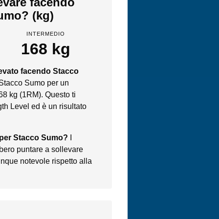
levare facendo
umo? (kg)
INTERMEDIO
168 kg
levato facendo Stacco
 Stacco Sumo per un
68 kg (1RM). Questo ti
th Level ed è un risultato
o per Stacco Sumo?
I
bero puntare a sollevare
nque notevole rispetto alla