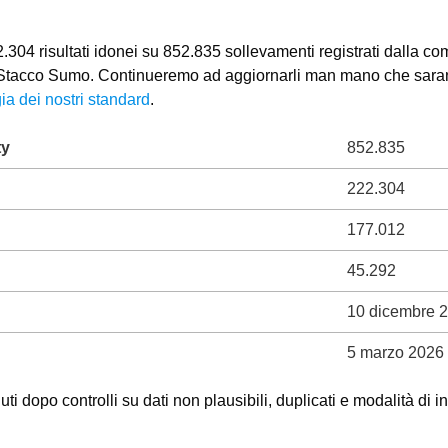
304 risultati idonei su 852.835 sollevamenti registrati dalla com
o Stacco Sumo. Continueremo ad aggiornarli man mano che saranno
ia dei nostri standard
.
ty
852.835
222.304
177.012
45.292
10 dicembre 
5 marzo 2026
ti dopo controlli su dati non plausibili, duplicati e modalità di i