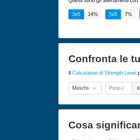
Questi sono gli allenamenti con 
3x5
14%
5x5
7%
Confronta le tu
Il
Calcolatore di Strength Level
p
k
Cosa significa