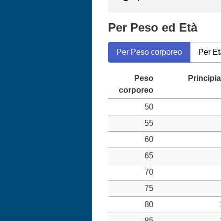
Per Peso ed Età
Per Peso corporeo
Per Et
50
55
60
65
70
75
80
85