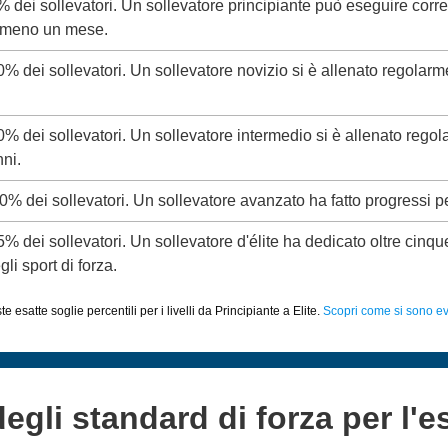
5% dei sollevatori. Un sollevatore principiante può eseguire corr
almeno un mese.
20% dei sollevatori. Un sollevatore novizio si è allenato regolar
50% dei sollevatori. Un sollevatore intermedio si è allenato rego
ni.
80% dei sollevatori. Un sollevatore avanzato ha fatto progressi p
95% dei sollevatori. Un sollevatore d'élite ha dedicato oltre cinq
li sport di forza.
 esatte soglie percentili per i livelli da Principiante a Elite.
Scopri come si sono evo
degli standard di forza per l'