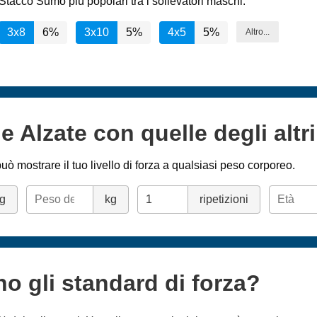
Stacco Sumo più popolari tra i sollevatori maschi:
3x8
6%
3x10
5%
4x5
5%
Altro...
e Alzate con quelle degli altri
uò mostrare il tuo livello di forza a qualsiasi peso corporeo.
g
kg
ripetizioni
no gli standard di forza?