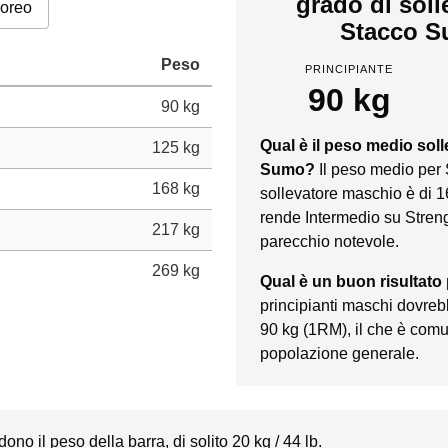
grado di sol
poreo
Stacco S
Peso
PRINCIPIANTE
90 kg
90 kg
Qual è il peso medio sol
125 kg
Sumo?
Il peso medio per
168 kg
sollevatore maschio è di 1
rende Intermedio su Streng
217 kg
parecchio notevole.
269 kg
Qual è un buon risultat
principianti maschi dovreb
90 kg (1RM), il che è comu
popolazione generale.
dono il peso della barra, di solito 20 kg / 44 lb.