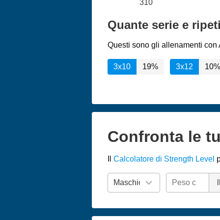
310
Quante serie e ripe
Questi sono gli allenamenti con A
3x10
19%
3x12
10
Confronta le tu
Il
Calcolatore di Strength Level
p