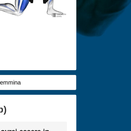
emmina
b)