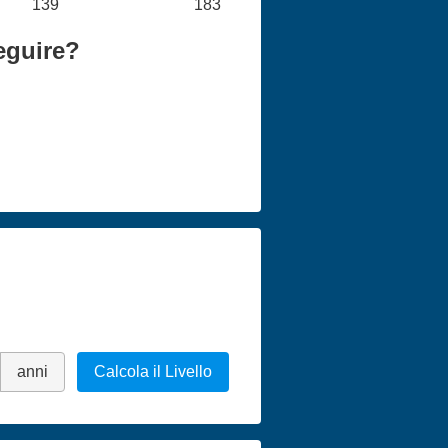
139
183
eguire?
anni
Calcola il Livello