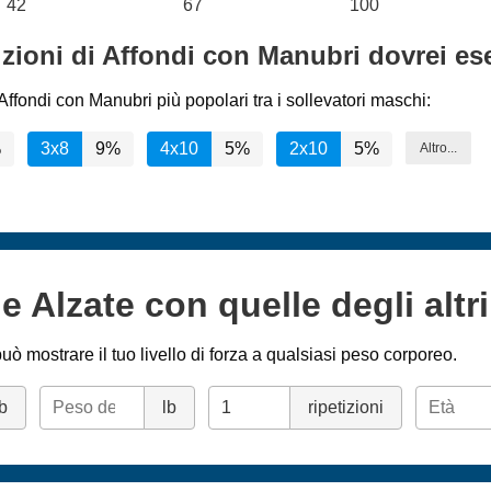
42
67
100
tizioni di Affondi con Manubri dovrei es
ffondi con Manubri più popolari tra i sollevatori maschi:
%
3x8
9%
4x10
5%
2x10
5%
Altro...
e Alzate con quelle degli altri
uò mostrare il tuo livello di forza a qualsiasi peso corporeo.
lb
lb
ripetizioni