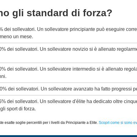
no gli standard di forza?
5% dei sollevatori. Un sollevatore principiante può eseguire corr
almeno un mese.
20% dei sollevatori. Un sollevatore novizio si è allenato regolar
50% dei sollevatori. Un sollevatore intermedio si è allenato rego
ni.
80% dei sollevatori. Un sollevatore avanzato ha fatto progressi p
95% dei sollevatori. Un sollevatore d'élite ha dedicato oltre cinq
li sport di forza.
 esatte soglie percentili per i livelli da Principiante a Elite.
Scopri come si sono evo