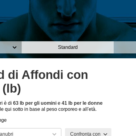
Standard
 di Affondi con
(lb)
i è di
63 lb per gli uomini
e
41 lb per le donne
 qui sotto in base al peso corporeo e all'età.
nge
Confronta con