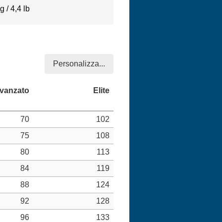
 / 4,4 lb
Personalizza...
70
102
75
108
80
113
84
119
88
124
92
128
96
133