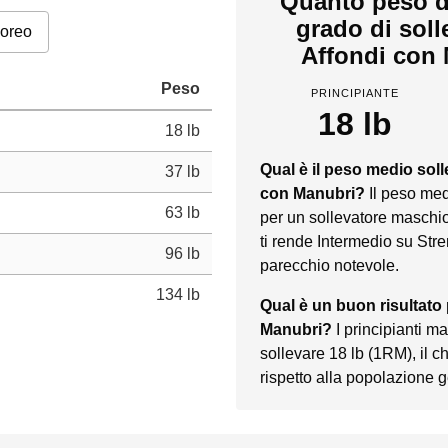
Quanto peso d
grado di sol
poreo
Affondi con 
Peso
PRINCIPIANTE
18 lb
18 lb
Qual è il peso medio sol
37 lb
con Manubri?
Il peso me
63 lb
per un sollevatore maschio
ti rende Intermedio su Stre
96 lb
parecchio notevole.
134 lb
Qual è un buon risultato
Manubri?
I principianti 
sollevare 18 lb (1RM), il
rispetto alla popolazione 