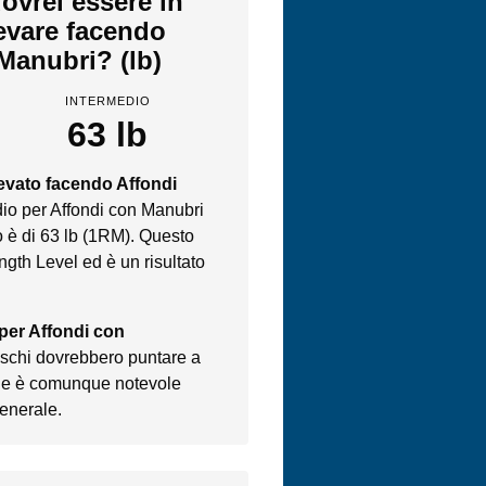
ovrei essere in
levare facendo
Manubri? (lb)
INTERMEDIO
63 lb
levato facendo Affondi
dio per Affondi con Manubri
 è di 63 lb (1RM). Questo
ngth Level ed è un risultato
 per Affondi con
maschi dovrebbero puntare a
 che è comunque notevole
generale.