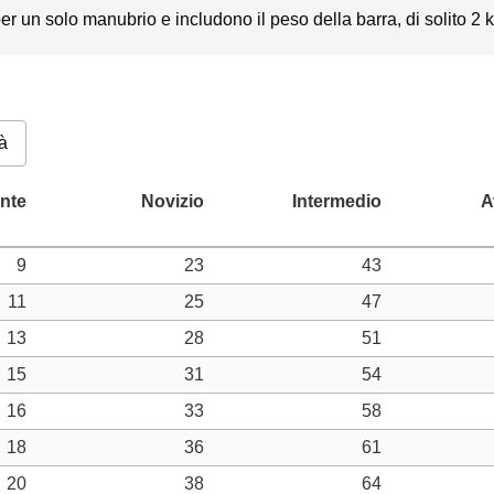
r un solo manubrio e includono il peso della barra, di solito 2 kg
à
9
23
43
11
25
47
13
28
51
15
31
54
16
33
58
18
36
61
20
38
64