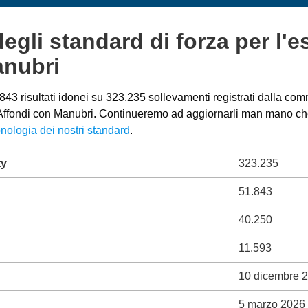
degli standard di forza per l'e
anubri
43 risultati idonei su 323.235 sollevamenti registrati dalla comm
o Affondi con Manubri. Continueremo ad aggiornarli man mano che 
nologia dei nostri standard
.
ty
323.235
51.843
40.250
11.593
10 dicembre 
5 marzo 2026