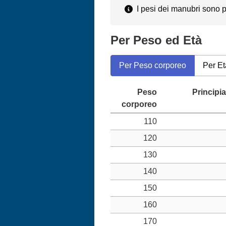
I pesi dei manubri sono pe
Per Peso ed Età
Per Peso corporeo
Per Et
110
120
130
140
150
160
170