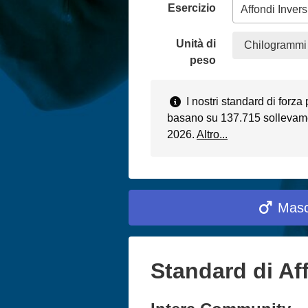
Esercizio
Unità di
Chilogrammi 
peso
I nostri standard di forza 
basano su 137.715 sollevamen
2026.
Altro...
Masc
Standard di Aff