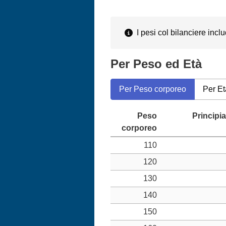
I pesi col bilanciere inclu
Per Peso ed Età
Per Peso corporeo
Per Et
110
120
130
140
150