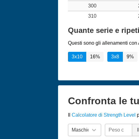
300
310
Quante serie e ripet
Questi sono gli allenamenti con A
3x10
16%
3x8
9%
Confronta le tu
Il
Calcolatore di Strength Level
p