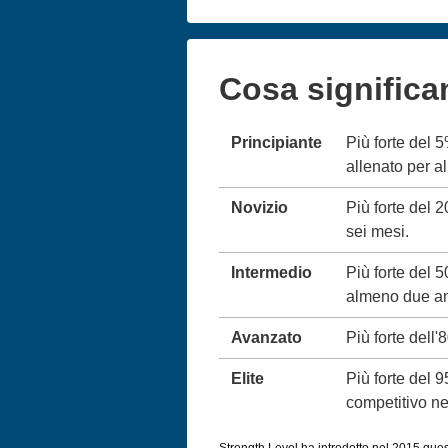
Cosa significa
Principiante
Più forte del 
allenato per 
Novizio
Più forte del 
sei mesi.
Intermedio
Più forte del 
almeno due an
Avanzato
Più forte dell'
Elite
Più forte del 
competitivo neg
Strength Level ha introdotto nel 2015 queste