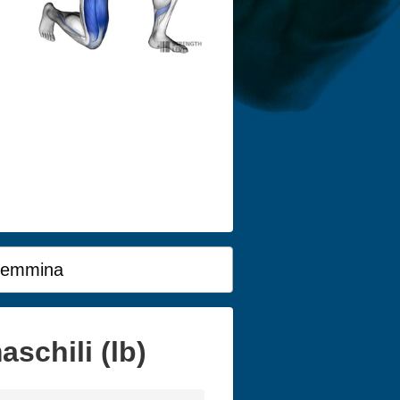
emmina
schili (lb)