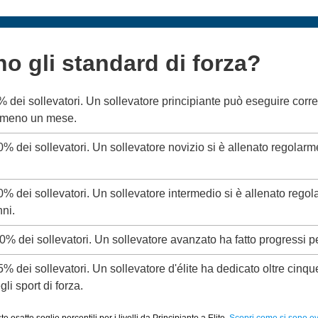
no gli standard di forza?
5% dei sollevatori. Un sollevatore principiante può eseguire corr
almeno un mese.
20% dei sollevatori. Un sollevatore novizio si è allenato regolar
50% dei sollevatori. Un sollevatore intermedio si è allenato rego
ni.
80% dei sollevatori. Un sollevatore avanzato ha fatto progressi p
95% dei sollevatori. Un sollevatore d'élite ha dedicato oltre cinq
li sport di forza.
 esatte soglie percentili per i livelli da Principiante a Elite.
Scopri come si sono evo