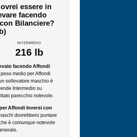
ovrei essere in
levare facendo
 con Bilanciere?
lb)
INTERMEDIO
216 lb
levato facendo Affondi
l peso medio per Affondi
 un sollevatore maschio è
 rende Intermedio su
ultato parecchio notevole.
per Affondi Inversi con
i maschi dovrebbero puntare
l che è comunque notevole
generale.