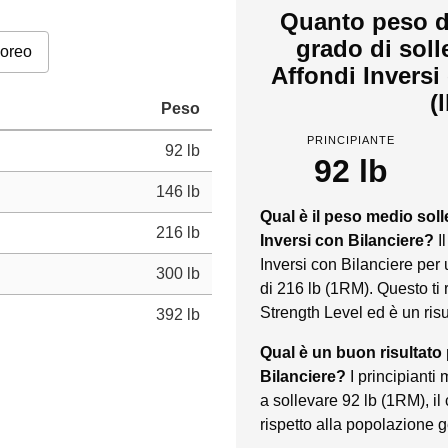
Quanto peso d
grado di sol
poreo
Affondi Inversi
(
Peso
PRINCIPIANTE
92 lb
92 lb
146 lb
Qual è il peso medio sol
216 lb
Inversi con Bilanciere?
I
Inversi con Bilanciere per
300 lb
di 216 lb (1RM). Questo ti
Strength Level ed è un ris
392 lb
Qual è un buon risultato 
Bilanciere?
I principiant
a sollevare 92 lb (1RM), i
rispetto alla popolazione 