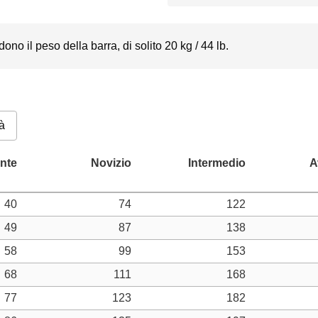
dono il peso della barra, di solito 20 kg / 44 lb.
à
40
74
122
49
87
138
58
99
153
68
111
168
77
123
182