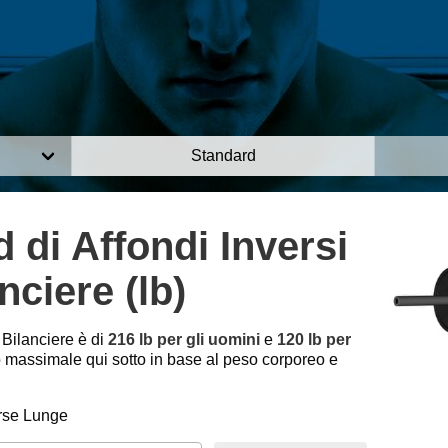
Standard
 di Affondi Inversi
nciere (lb)
 Bilanciere è di
216 lb per gli uomini
e
120 lb per
o massimale qui sotto in base al peso corporeo e
rse Lunge