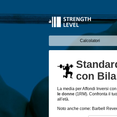
Calcolatori
Standard
con Bila
La media per Affondi Inversi con
le donne
(1RM). Confronta il tu
all'età.
Noto anche come: Barbell Reve