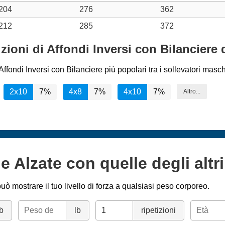
204
276
362
212
285
372
izioni di Affondi Inversi con Bilanciere
ffondi Inversi con Bilanciere più popolari tra i sollevatori masch
2x10
7%
4x8
7%
4x10
7%
Altro...
e Alzate con quelle degli altri
uò mostrare il tuo livello di forza a qualsiasi peso corporeo.
lb
lb
ripetizioni