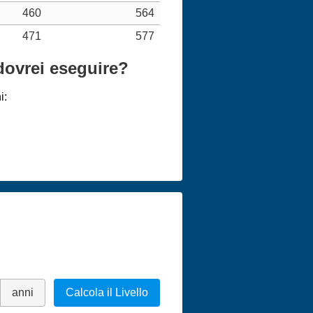
460
564
471
577
 dovrei eseguire?
i:
anni
Calcola il Livello