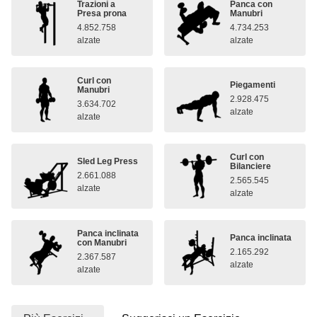
Trazioni a
Panca con
Presa prona
Manubri
4.852.758
4.734.253
alzate
alzate
Curl con
Piegamenti
Manubri
2.928.475
3.634.702
alzate
alzate
Curl con
Sled Leg Press
Bilanciere
2.661.088
2.565.545
alzate
alzate
Panca inclinata
Panca inclinata
con Manubri
2.165.292
2.367.587
alzate
alzate