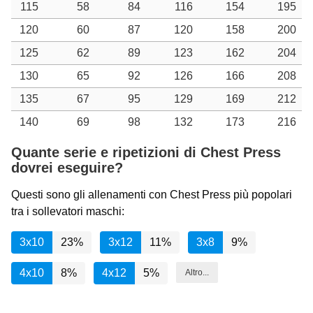
115
58
84
116
154
195
120
60
87
120
158
200
125
62
89
123
162
204
130
65
92
126
166
208
135
67
95
129
169
212
140
69
98
132
173
216
Quante serie e ripetizioni di Chest Press
dovrei eseguire?
Questi sono gli allenamenti con Chest Press più popolari
tra i sollevatori maschi:
3x10
23%
3x12
11%
3x8
9%
4x10
8%
4x12
5%
Altro...