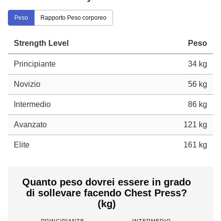
Peso
Rapporto Peso corporeo
Strength Level
Peso
Principiante
34 kg
Novizio
56 kg
Intermedio
86 kg
Avanzato
121 kg
Elite
161 kg
Quanto peso dovrei essere in grado
di sollevare facendo Chest Press?
(kg)
PRINCIPIANTE
INTERMEDIO