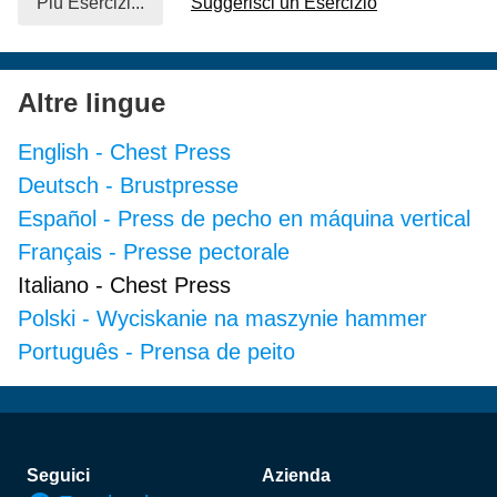
Più Esercizi...
Suggerisci un Esercizio
Altre lingue
English
-
Chest Press
Deutsch
-
Brustpresse
Español
-
Press de pecho en máquina vertical
Français
-
Presse pectorale
Italiano
-
Chest Press
Polski
-
Wyciskanie na maszynie hammer
Português
-
Prensa de peito
Piè di pagina
Seguici
Azienda