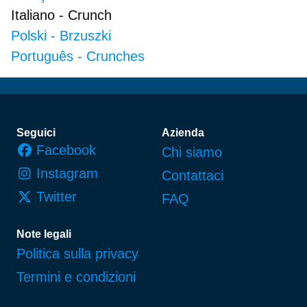
Italiano
-
Crunch
Polski
-
Brzuszki
Português
-
Crunches
Piè di pagina
Seguici
Azienda
Facebook
Chi siamo
Instagram
Contattaci
Twitter
FAQ
Note legali
Politica sulla privacy
Termini e condizioni