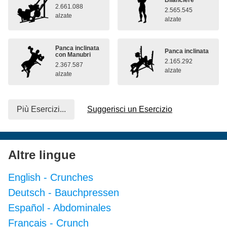
2.661.088
2.565.545
alzate
alzate
Panca inclinata
Panca inclinata
con Manubri
2.165.292
2.367.587
alzate
alzate
Più Esercizi...
Suggerisci un Esercizio
Altre lingue
English
-
Crunches
Deutsch
-
Bauchpressen
Español
-
Abdominales
Français
-
Crunch