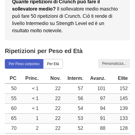
Quante ripetizioni di Crunch può fare il
sollevatore medio?
Il sollevatore medio maschio
può fare 50 ripetizioni di Crunch. Ciò ti rende di
livello Intermedio su Strength Level ed è un
risultato molto notevole.
Ripetizioni per Peso ed Età
Personalizza...
Per Peso corporeo
Per Età
PC
Princ.
Nov.
Interm.
Avanz.
Elite
50
< 1
22
57
101
152
55
< 1
22
56
97
145
60
< 1
22
54
94
139
65
1
22
53
91
133
70
2
22
52
88
128