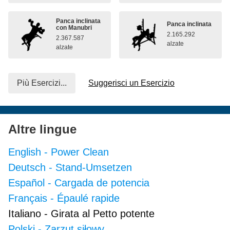
Panca inclinata
Panca inclinata
con Manubri
2.165.292
2.367.587
alzate
alzate
Più Esercizi...
Suggerisci un Esercizio
Altre lingue
English
-
Power Clean
Deutsch
-
Stand-Umsetzen
Español
-
Cargada de potencia
Français
-
Épaulé rapide
Italiano
-
Girata al Petto potente
Polski
-
Zarzut siłowy