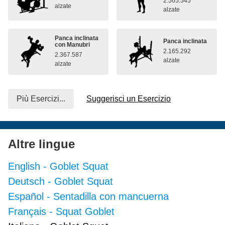
2.565.545
alzate
alzate
Panca inclinata
Panca inclinata
con Manubri
2.165.292
2.367.587
alzate
alzate
Più Esercizi...
Suggerisci un Esercizio
Altre lingue
English
-
Goblet Squat
Deutsch
-
Goblet Squat
Español
-
Sentadilla con mancuerna
Français
-
Squat Goblet