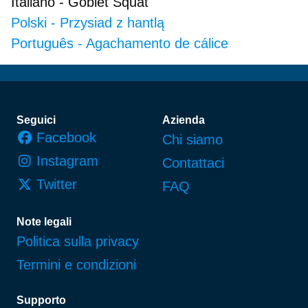
Italiano
-
Goblet Squat
Polski
-
Przysiad z hantlą
Português
-
Agachamento de cálice
Piè di pagina
Seguici
Azienda
Facebook
Chi siamo
Instagram
Contattaci
Twitter
FAQ
Note legali
Politica sulla privacy
Termini e condizioni
Supporto