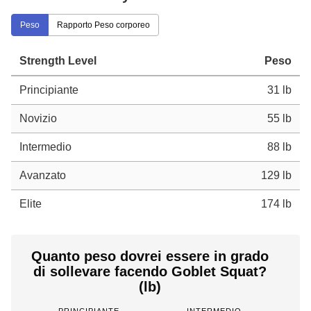
Peso
Rapporto Peso corporeo
Strength Level
Peso
Principiante
31 lb
Novizio
55 lb
Intermedio
88 lb
Avanzato
129 lb
Elite
174 lb
Quanto peso dovrei essere in grado
di sollevare facendo Goblet Squat?
(lb)
PRINCIPIANTE
INTERMEDIO