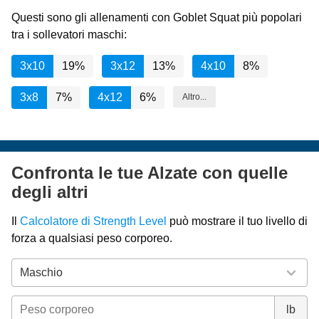
Questi sono gli allenamenti con Goblet Squat più popolari
tra i sollevatori maschi:
3x10
19%
3x12
13%
4x10
8%
3x8
7%
4x12
6%
Altro...
Confronta le tue Alzate con quelle
degli altri
Il
Calcolatore di Strength Level
può mostrare il tuo livello di
forza a qualsiasi peso corporeo.
lb