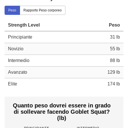
Peso
Rapporto Peso corporeo
Strength Level
Peso
Principiante
31 lb
Novizio
55 lb
Intermedio
88 lb
Avanzato
129 lb
Elite
174 lb
Quanto peso dovrei essere in grado
di sollevare facendo Goblet Squat?
(lb)
PRINCIPIANTE
INTERMEDIO