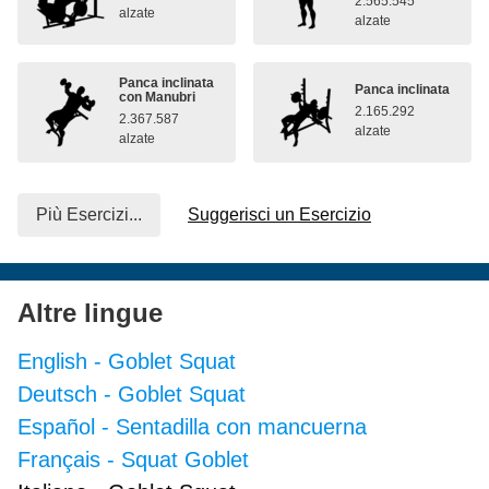
2.565.545
alzate
alzate
Panca inclinata
Panca inclinata
con Manubri
2.165.292
2.367.587
alzate
alzate
Più Esercizi...
Suggerisci un Esercizio
Altre lingue
English
-
Goblet Squat
Deutsch
-
Goblet Squat
Español
-
Sentadilla con mancuerna
Français
-
Squat Goblet