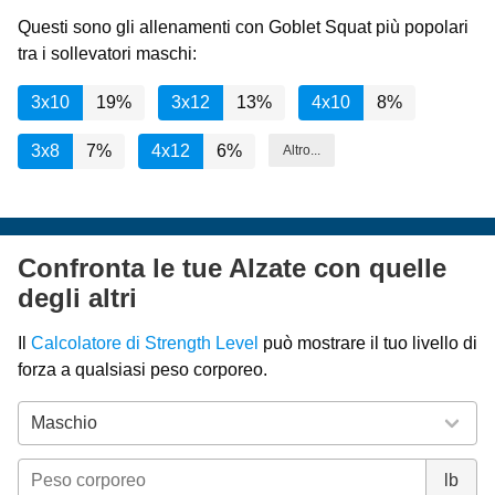
Questi sono gli allenamenti con Goblet Squat più popolari
tra i sollevatori maschi:
3x10
19%
3x12
13%
4x10
8%
3x8
7%
4x12
6%
Altro...
Confronta le tue Alzate con quelle
degli altri
Il
Calcolatore di Strength Level
può mostrare il tuo livello di
forza a qualsiasi peso corporeo.
lb