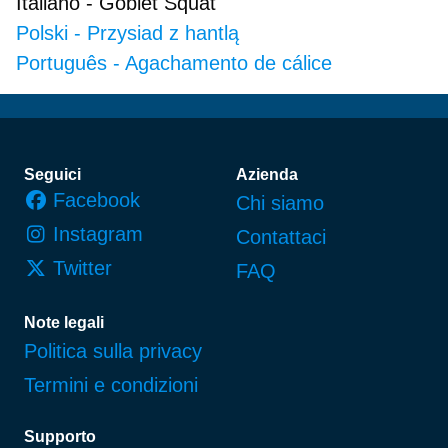
Italiano
-
Goblet Squat
Polski
-
Przysiad z hantlą
Português
-
Agachamento de cálice
Piè di pagina
Seguici
Azienda
Facebook
Chi siamo
Instagram
Contattaci
Twitter
FAQ
Note legali
Politica sulla privacy
Termini e condizioni
Supporto