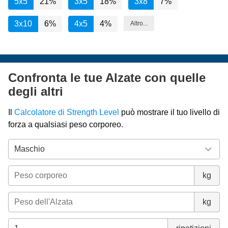
5x5
21%
3x5
18%
3x8
7%
3x10
6%
4x5
4%
Altro...
Confronta le tue Alzate con quelle
degli altri
Il
Calcolatore di Strength Level
può mostrare il tuo livello di
forza a qualsiasi peso corporeo.
kg
kg