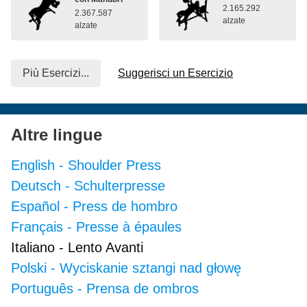
2.165.292
2.367.587
alzate
alzate
Più Esercizi...
Suggerisci un Esercizio
Altre lingue
English
-
Shoulder Press
Deutsch
-
Schulterpresse
Español
-
Press de hombro
Français
-
Presse à épaules
Italiano
-
Lento Avanti
Polski
-
Wyciskanie sztangi nad głowę
Português
-
Prensa de ombros