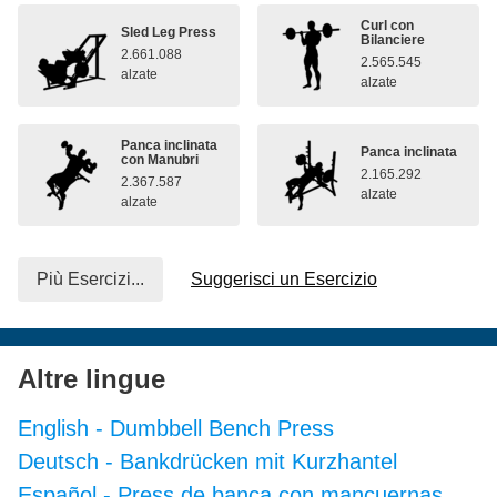
Curl con
Sled Leg Press
Bilanciere
2.661.088
2.565.545
alzate
alzate
Panca inclinata
Panca inclinata
con Manubri
2.165.292
2.367.587
alzate
alzate
Più Esercizi...
Suggerisci un Esercizio
Altre lingue
English
-
Dumbbell Bench Press
Deutsch
-
Bankdrücken mit Kurzhantel
Español
-
Press de banca con mancuernas