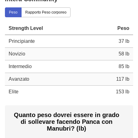
Peso
Rapporto Peso corporeo
Strength Level
Peso
Principiante
37 lb
Novizio
58 lb
Intermedio
85 lb
Avanzato
117 lb
Elite
153 lb
Quanto peso dovrei essere in grado
di sollevare facendo Panca con
Manubri? (lb)