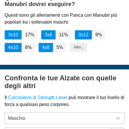
Manubri dovrei eseguire?
Questi sono gli allenamenti con Panca con Manubri più
popolari tra i sollevatori maschi:
3x10
17%
3x8
11%
3x12
9%
4x10
8%
4x8
5%
Altro...
Confronta le tue Alzate con quelle
degli altri
Il
Calcolatore di Strength Level
può mostrare il tuo livello di
forza a qualsiasi peso corporeo.