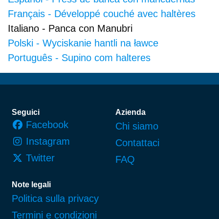
Français
-
Développé couché avec haltères
Italiano
-
Panca con Manubri
Polski
-
Wyciskanie hantli na ławce
Português
-
Supino com halteres
Piè di pagina
Seguici
Azienda
Facebook
Chi siamo
Instagram
Contattaci
Twitter
FAQ
Note legali
Politica sulla privacy
Termini e condizioni