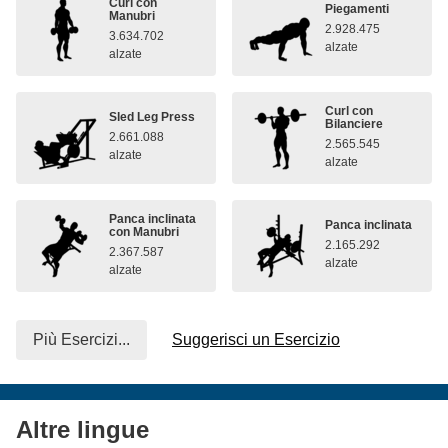
Curl con
Piegamenti
Manubri
2.928.475
3.634.702
alzate
alzate
Curl con
Sled Leg Press
Bilanciere
2.661.088
2.565.545
alzate
alzate
Panca inclinata
Panca inclinata
con Manubri
2.165.292
2.367.587
alzate
alzate
Più Esercizi...
Suggerisci un Esercizio
Altre lingue