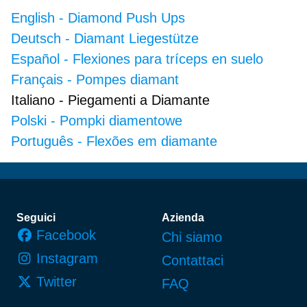
English
-
Diamond Push Ups
Deutsch
-
Diamant Liegestütze
Español
-
Flexiones para tríceps en suelo
Français
-
Pompes diamant
Italiano
-
Piegamenti a Diamante
Polski
-
Pompki diamentowe
Português
-
Flexões em diamante
Piè di pagina
Seguici
Azienda
Facebook
Chi siamo
Instagram
Contattaci
Twitter
FAQ