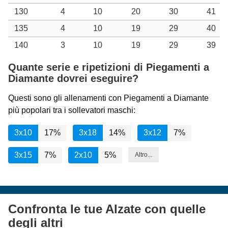
130
4
10
20
30
41
135
4
10
19
29
40
140
3
10
19
29
39
Quante serie e ripetizioni di Piegamenti a
Diamante dovrei eseguire?
Questi sono gli allenamenti con Piegamenti a Diamante
più popolari tra i sollevatori maschi:
3x10
17%
3x18
14%
3x12
7%
3x15
7%
2x10
5%
Altro...
Confronta le tue Alzate con quelle
degli altri