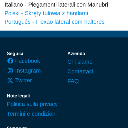
Italiano
-
Piegamenti laterali con Manubri
Polski
-
Skręty tułowia z hantlami
Português
-
Flexão lateral com halteres
Piè di pagina
Seguici
Azienda
Facebook
Chi siamo
Instagram
Contattaci
Twitter
FAQ
Note legali
Politica sulla privacy
Termini e condizioni