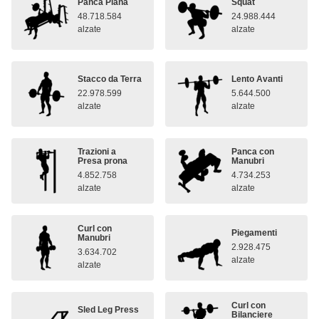
Panca Piana
Squat
48.718.584
24.988.444
alzate
alzate
Stacco da Terra
Lento Avanti
22.978.599
5.644.500
alzate
alzate
Trazioni a
Panca con
Presa prona
Manubri
4.852.758
4.734.253
alzate
alzate
Curl con
Piegamenti
Manubri
2.928.475
3.634.702
alzate
alzate
Curl con
Sled Leg Press
Bilanciere