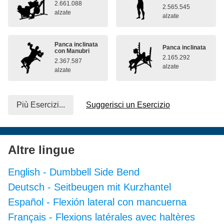
2.661.088
2.565.545
alzate
alzate
Panca inclinata
Panca inclinata
con Manubri
2.165.292
2.367.587
alzate
alzate
Più Esercizi...
Suggerisci un Esercizio
Altre lingue
English
-
Dumbbell Side Bend
Deutsch
-
Seitbeugen mit Kurzhantel
Español
-
Flexión lateral con mancuerna
Français
-
Flexions latérales avec haltères