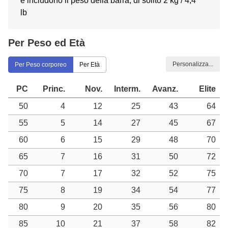
e includono il peso della barra, di solito 2 kg / 4,4
lb
Per Peso ed Età
Personalizza...
Per Peso corporeo
Per Età
PC
Princ.
Nov.
Interm.
Avanz.
Elite
50
4
12
25
43
64
55
5
14
27
45
67
60
6
15
29
48
70
65
7
16
31
50
72
70
7
17
32
52
75
75
8
19
34
54
77
80
9
20
35
56
80
85
10
21
37
58
82