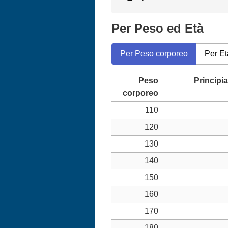
Per Peso ed Età
Per Peso corporeo
Per Et
110
120
130
140
150
160
170
180