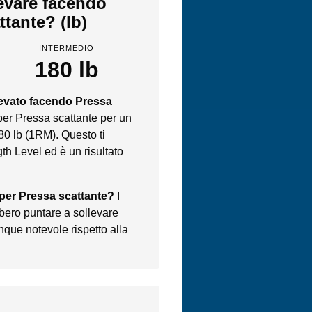
levare facendo
ttante? (lb)
INTERMEDIO
180 lb
levato facendo Pressa
per Pressa scattante per un
80 lb (1RM). Questo ti
th Level ed è un risultato
 per Pressa scattante?
I
bero puntare a sollevare
nque notevole rispetto alla