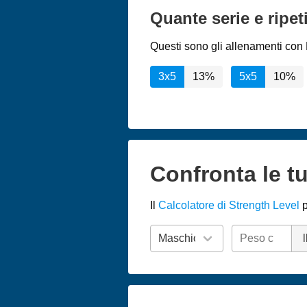
Quante serie e ripet
Questi sono gli allenamenti con P
3x5
13%
5x5
10%
Confronta le tu
Il
Calcolatore di Strength Level
p