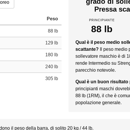
grado di sol
poreo
Pressa sca
Peso
PRINCIPIANTE
88 lb
88 lb
Qual è il peso medio sol
129 lb
scattante?
Il peso medio 
180 lb
sollevatore maschio è di 1
rende Intermedio su Streng
240 lb
parecchio notevole.
305 lb
Qual è un buon risultato
principianti maschi dovreb
88 lb (1RM), il che è comu
popolazione generale.
dono il peso della barra, di solito 20 kg / 44 lb.