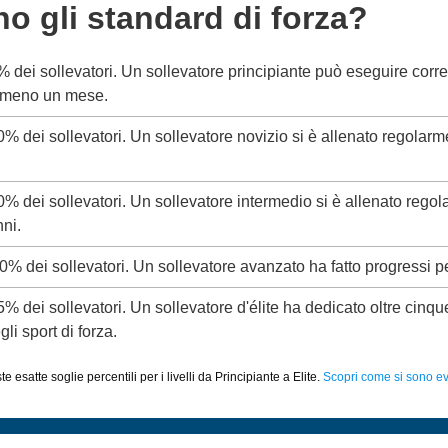
no gli standard di forza?
5% dei sollevatori. Un sollevatore principiante può eseguire corr
almeno un mese.
20% dei sollevatori. Un sollevatore novizio si è allenato regolar
50% dei sollevatori. Un sollevatore intermedio si è allenato rego
ni.
80% dei sollevatori. Un sollevatore avanzato ha fatto progressi p
95% dei sollevatori. Un sollevatore d'élite ha dedicato oltre cinq
li sport di forza.
 esatte soglie percentili per i livelli da Principiante a Elite.
Scopri come si sono evo