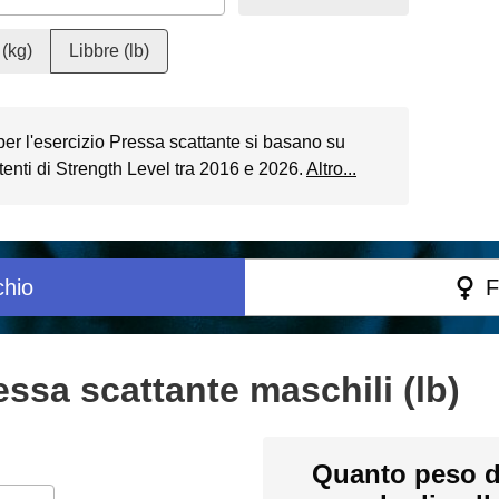
(kg)
Libbre (lb)
 per l'esercizio Pressa scattante si basano su
enti di Strength Level tra 2016 e 2026.
Altro...
hio
F
essa scattante maschili (lb)
Quanto peso d