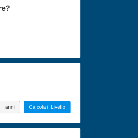
re?
anni
Calcola il Livello