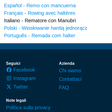
Español
-
Remo con mancuerna
Français
-
Rowing avec haltères
Italiano
-
Rematore con Manubri
Polski
-
Wiosłowanie hantlą jednorącz
Português
-
Remada com halter
Piè di pagina
Seguici
Azienda
Facebook
Chi siamo
Instagram
Contattaci
Twitter
FAQ
Note legali
Politica sulla privacy