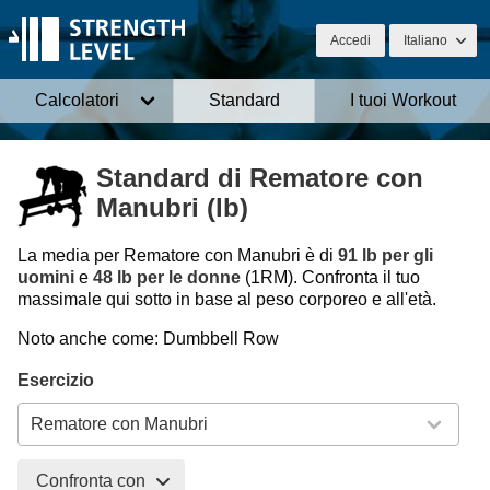
Accedi
Italiano
Calcolatori
Standard
I tuoi Workout
Standard di Rematore con
Manubri (lb)
La media per Rematore con Manubri è di
91 lb per gli
uomini
e
48 lb per le donne
(1RM). Confronta il tuo
massimale qui sotto in base al peso corporeo e all'età.
Noto anche come: Dumbbell Row
Esercizio
Confronta con