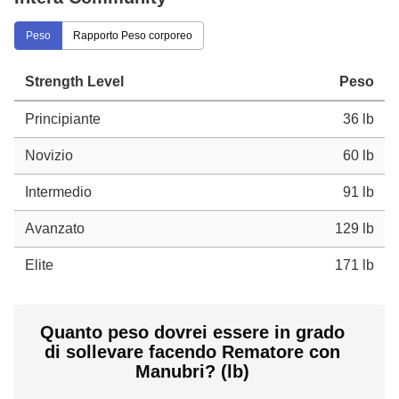
Peso
Rapporto Peso corporeo
Strength Level
Peso
Principiante
36 lb
Novizio
60 lb
Intermedio
91 lb
Avanzato
129 lb
Elite
171 lb
Quanto peso dovrei essere in grado
di sollevare facendo Rematore con
Manubri? (lb)