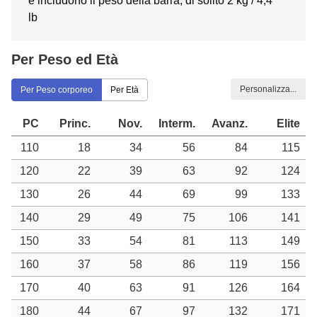
e includono il peso della barra, di solito 2 kg / 4,4
lb
Per Peso ed Età
Personalizza...
Per Peso corporeo
Per Età
PC
Princ.
Nov.
Interm.
Avanz.
Elite
110
18
34
56
84
115
120
22
39
63
92
124
130
26
44
69
99
133
140
29
49
75
106
141
150
33
54
81
113
149
160
37
58
86
119
156
170
40
63
91
126
164
180
44
67
97
132
171