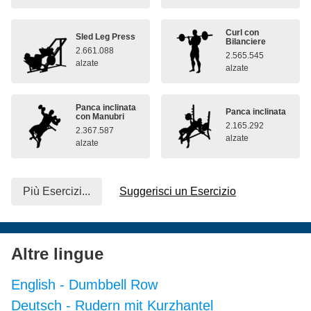
Curl con
Sled Leg Press
Bilanciere
2.661.088
2.565.545
alzate
alzate
Panca inclinata
Panca inclinata
con Manubri
2.165.292
2.367.587
alzate
alzate
Più Esercizi...
Suggerisci un Esercizio
Altre lingue
English
-
Dumbbell Row
Deutsch
-
Rudern mit Kurzhantel