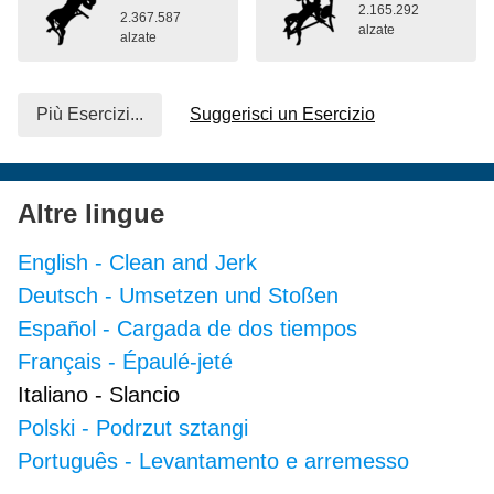
2.165.292
2.367.587
alzate
alzate
Più Esercizi...
Suggerisci un Esercizio
Altre lingue
English
-
Clean and Jerk
Deutsch
-
Umsetzen und Stoßen
Español
-
Cargada de dos tiempos
Français
-
Épaulé-jeté
Italiano
-
Slancio
Polski
-
Podrzut sztangi
Português
-
Levantamento e arremesso