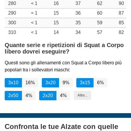
280
< 1
16
37
62
90
290
< 1
15
36
60
87
300
< 1
15
35
59
85
310
< 1
14
34
57
82
Quante serie e ripetizioni di Squat a Corpo
libero dovrei eseguire?
Questi sono gli allenamenti con Squat a Corpo libero più
popolari tra i sollevatori maschi:
3x10
16%
3x20
9%
3x15
6%
2x50
4%
2x20
4%
Altro...
Confronta le tue Alzate con quelle