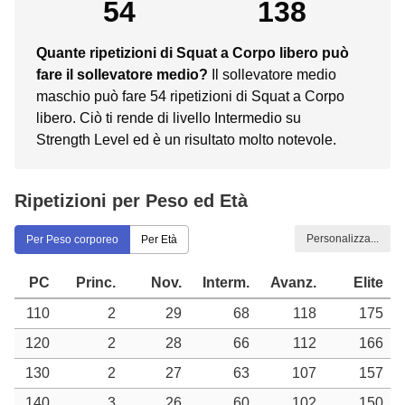
54
138
Quante ripetizioni di Squat a Corpo libero può
fare il sollevatore medio?
Il sollevatore medio
maschio può fare 54 ripetizioni di Squat a Corpo
libero. Ciò ti rende di livello Intermedio su
Strength Level ed è un risultato molto notevole.
Ripetizioni per Peso ed Età
Personalizza...
Per Peso corporeo
Per Età
PC
Princ.
Nov.
Interm.
Avanz.
Elite
110
2
29
68
118
175
120
2
28
66
112
166
130
2
27
63
107
157
140
3
26
60
102
150