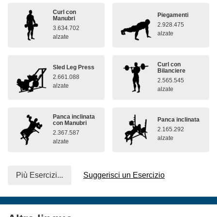
Curl con
Piegamenti
Manubri
2.928.475
3.634.702
alzate
alzate
Curl con
Sled Leg Press
Bilanciere
2.661.088
2.565.545
alzate
alzate
Panca inclinata
Panca inclinata
con Manubri
2.165.292
2.367.587
alzate
alzate
Più Esercizi...
Suggerisci un Esercizio