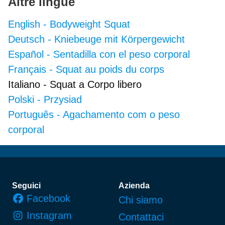
Altre lingue
English
-
Bodyweight Squat
Deutsch
-
Kniebeuge mit Körpergewicht
Español
-
Sentadilla con el peso corporal
Français
-
Squat au poids du corps
Italiano
-
Squat a Corpo libero
Polski
-
Przysiad
Português
-
Agachamento com o peso
corporal
Piè di pagina
Seguici
Azienda
Facebook
Chi siamo
Instagram
Contattaci