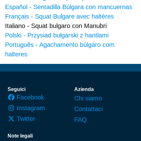
Español
-
Sentadilla Búlgara con mancuernas
Français
-
Squat Bulgare avec haltères
Italiano
-
Squat bulgaro con Manubri
Polski
-
Przysiad bułgarski z hantlami
Português
-
Agachamento búlgaro com
halteres
Piè di pagina
Seguici
Azienda
Facebook
Chi siamo
Instagram
Contattaci
Twitter
FAQ
Note legali