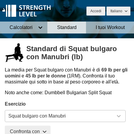
Accedi
Italiano
Calcolatori
Standard
I tuoi Workout
Standard di Squat bulgaro
con Manubri (lb)
La media per Squat bulgaro con Manubri è di
69 lb per gli
uomini
e
45 lb per le donne
(1RM). Confronta il tuo
massimale qui sotto in base al peso corporeo e all'età.
Noto anche come: Dumbbell Bulgarian Split Squat
Esercizio
Confronta con