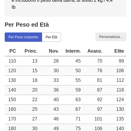
e includono il peso della barra, di solito 2 kg / 4,4
lb
Per Peso ed Età
Personalizza...
Per Peso corporeo
Per Età
PC
Princ.
Nov.
Interm.
Avanz.
Elite
110
13
26
45
70
99
120
15
30
50
76
106
130
18
33
55
81
112
140
20
36
59
87
118
150
22
40
63
92
124
160
25
43
67
97
130
170
27
46
71
101
135
180
30
49
75
106
140