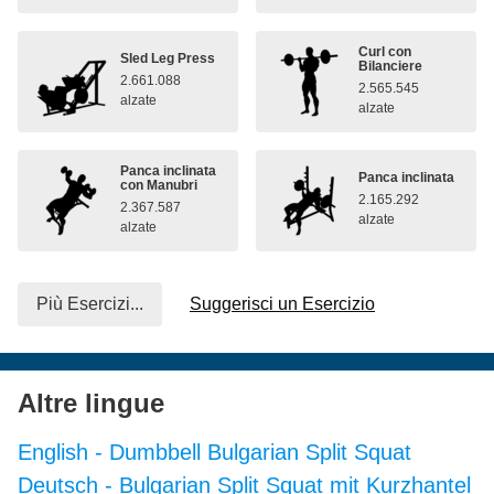
Curl con
Sled Leg Press
Bilanciere
2.661.088
2.565.545
alzate
alzate
Panca inclinata
Panca inclinata
con Manubri
2.165.292
2.367.587
alzate
alzate
Più Esercizi...
Suggerisci un Esercizio
Altre lingue
English
-
Dumbbell Bulgarian Split Squat
Deutsch
-
Bulgarian Split Squat mit Kurzhantel