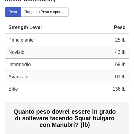
Peso
Rapporto Peso corporeo
Strength Level
Peso
Principiante
25 lb
Novizio
43 lb
Intermedio
69 lb
Avanzato
101 lb
Elite
136 lb
Quanto peso dovrei essere in grado
di sollevare facendo Squat bulgaro
con Manubri? (lb)