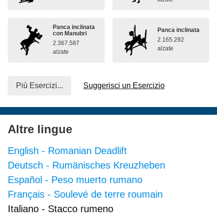
Panca inclinata
Panca inclinata
con Manubri
2.165.292
2.367.587
alzate
alzate
Più Esercizi...
Suggerisci un Esercizio
Altre lingue
English
-
Romanian Deadlift
Deutsch
-
Rumänisches Kreuzheben
Español
-
Peso muerto rumano
Français
-
Soulevé de terre roumain
Italiano
-
Stacco rumeno