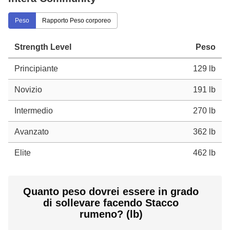
Peso
Rapporto Peso corporeo
Strength Level
Peso
Principiante
129 lb
Novizio
191 lb
Intermedio
270 lb
Avanzato
362 lb
Elite
462 lb
Quanto peso dovrei essere in grado
di sollevare facendo Stacco
rumeno? (lb)