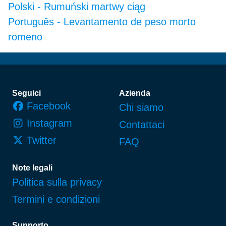
Polski
-
Rumuński martwy ciąg
Português
-
Levantamento de peso morto
romeno
Piè di pagina
Seguici
Azienda
Facebook
Chi siamo
Instagram
Contattaci
Twitter
FAQ
Note legali
Politica sulla privacy
Termini e condizioni
Supporto